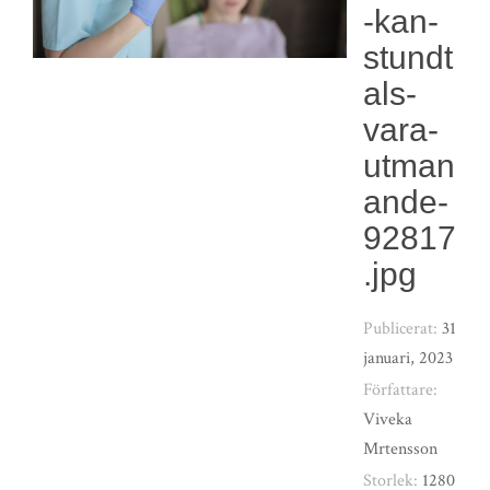
-kan-
stundt
als-
vara-
utman
ande-
92817
.jpg
Publicerat:
31
januari, 2023
Författare:
Viveka
Mrtensson
Storlek:
1280