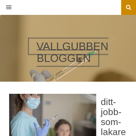
MENU
VALLGUBBEN
BLOGGEN
ditt-
jobb-
som-
lakare