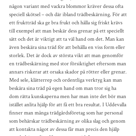
någon variant med vackra blommor kräver dessa ofta
speciell skötsel – och där ibland trädbeskärning. För att
ett fruktträd ska ge bra frukt och hålla sig friskt krävs
till exempel att man beskär dess grenar på ett speciellt
sätt och det är viktigt att ta väl hand om det. Man kan
även beskära sina träd för att behålla en viss form eller
storlek. Det är dock av största vikt att man genomför
en trädbeskärning med stor försiktighet eftersom man
annars riskerar att orsaka skador på rötter eller grenar.
Med sele, klätterrep och ordentliga verktyg kan man
beskära sina träd på egen hand om man tror sig ha
dom rätta kunskaperna men har man inte det bör man
istället anlita hjälp för att få ett bra resultat. I Uddevalla
finner man många trädgårdsföretag som har personal
som behärskar trädbeskärning av olika slag och genom
att kontakta något av dessa får man precis den hjälp