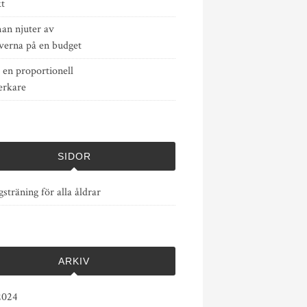
kt
an njuter av
verna på en budget
 en proportionell
erkare
SIDOR
sträning för alla åldrar
ARKIV
2024