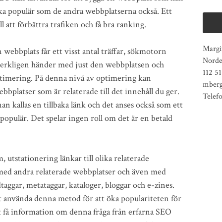
ika populär som de andra webbplatserna också. Ett
l att förbättra trafiken och få bra ranking.
Margi
webbplats får ett visst antal träffar, sökmotorn
Norde
 verkligen händer med just den webbplatsen och
112 5
optimering. På denna nivå av optimering kan
mberg
bbplatser som är relaterade till det innehåll du ger.
Telef
an kallas en tillbaka länk och det anses också som ett
 populär. Det spelar ingen roll om det är en betald
 utstationering länkar till olika relaterade
ll med andra relaterade webbplatser och även med
taggar, metataggar, kataloger, bloggar och e-zines.
 använda denna metod för att öka populariteten för
tt få information om denna fråga från erfarna SEO