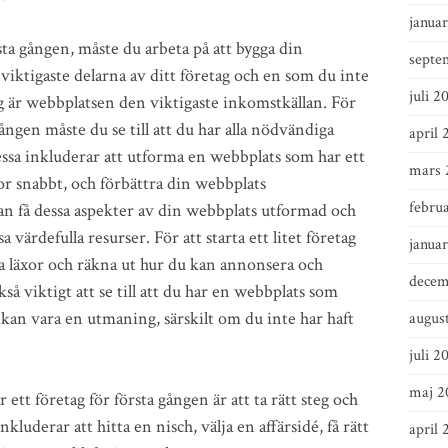
januar
örsta gången, måste du arbeta på att bygga din
septe
iktigaste delarna av ditt företag och en som du inte
juli 2
 är webbplatsen den viktigaste inkomstkällan. För
 gången måste du se till att du har alla nödvändiga
april 
ssa inkluderar att utforma en webbplats som har ett
mars 
dor snabbt, och förbättra din webbplats
febru
 få dessa aspekter av din webbplats utformad och
a värdefulla resurser. För att starta ett litet företag
janua
na läxor och räkna ut hur du kan annonsera och
decem
så viktigt att se till att du har en webbplats som
an vara en utmaning, särskilt om du inte har haft
augus
juli 2
maj 2
t företag för första gången är att ta rätt steg och
inkluderar att hitta en nisch, välja en affärsidé, få rätt
april 