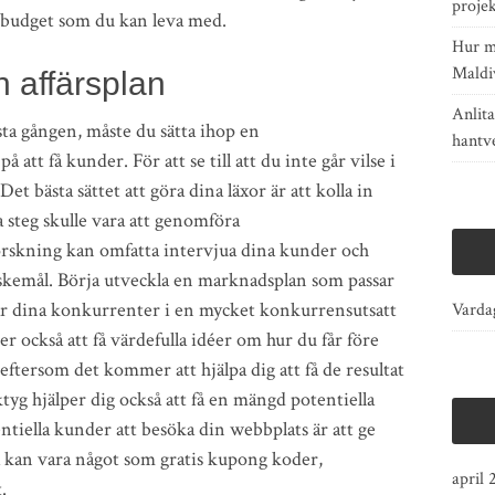
proje
n budget som du kan leva med.
Hur m
Maldi
 affärsplan
Anlita
örsta gången, måste du sätta ihop en
hantv
att få kunder. För att se till att du inte går vilse i
Det bästa sättet att göra dina läxor är att kolla in
 steg skulle vara att genomföra
skning kan omfatta intervjua dina kunder och
nskemål. Börja utveckla en marknadsplan som passar
sar dina konkurrenter i en mycket konkurrensutsatt
Vardag
 också att få värdefulla idéer om hur du får före
eftersom det kommer att hjälpa dig att få de resultat
tyg hjälper dig också att få en mängd potentiella
entiella kunder att besöka din webbplats är att ge
kan vara något som gratis kupong koder,
april 
.