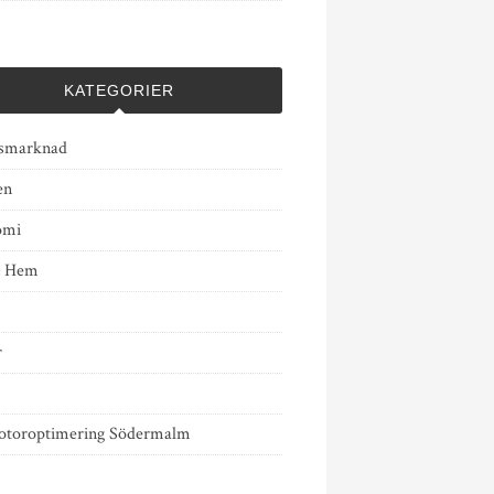
KATEGORIER
smarknad
en
omi
& Hem
r
toroptimering Södermalm