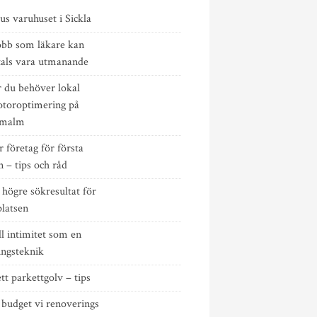
s varuhuset i Sickla
jobb som läkare kan
tals vara utmanande
r du behöver lokal
toroptimering på
rmalm
r företag för första
 – tips och råd
högre sökresultat för
latsen
l intimitet som en
ingsteknik
tt parkettgolv – tips
 budget vi renoverings