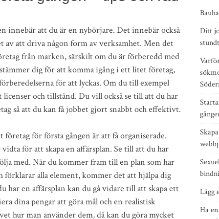
Bauhau
ngen innebär att du är en nybörjare. Det innebär också
Ditt 
het av att driva någon form av verksamhet. Men det
stund
 företag från marken, särskilt om du är förberedd med
Varfö
tämmer dig för att komma igång i ett litet företag,
sökmo
örberedelserna för att lyckas. Om du till exempel
Söde
 licenser och tillstånd. Du vill också se till att du har
Starta
etag så att du kan få jobbet gjort snabbt och effektivt.
gången
Skapa 
t företag för första gången är att få organiserade.
webbp
vidta för att skapa en affärsplan. Se till att du har
 följa med. När du kommer fram till en plan som har
Sexuel
bindn
h förklarar alla element, kommer det att hjälpa dig
u har en affärsplan kan du gå vidare till att skapa ett
Lägg e
iera dina pengar att göra mål och en realistisk
Ha en
 vet hur man använder dem, då kan du göra mycket