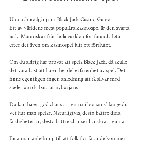
Upp och nedgångar i Black Jack Casino Game
Ett av världens mest populära kasinospel är den svarta
jack. Människor från hela världen fortfarande leta
efter det även om kasinospel blir ett förflutet.
Om du aldrig har provat att spela Black Jack, då skulle
det vara bäst att ha en hel del erfarenhet av spel. Det
finns egentligen ingen anledning att få allvar med
spelet om du bara är nybörjare.
Du kan ha en god chans att vinna i början så länge du
vet hur man spelar. Naturligtvis, desto bättre dina
färdigheter är, desto bättre chanser har du att vinna.
En annan anledning till att folk fortfarande kommer